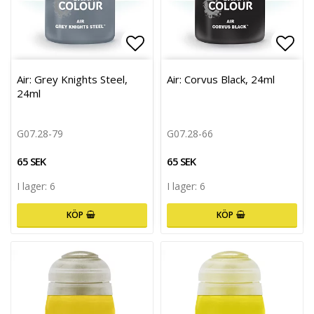
Lägg till i favoritlistan
Lägg 
Air: Grey Knights Steel,
Air: Corvus Black, 24ml
24ml
G07.28-79
G07.28-66
65 SEK
65 SEK
I lager: 6
I lager: 6
KÖP
KÖP