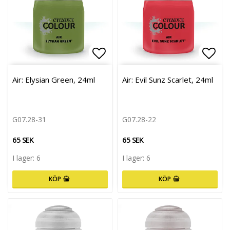
Lägg till i favoritlistan
Lägg 
Air: Elysian Green, 24ml
Air: Evil Sunz Scarlet, 24ml
G07.28-31
G07.28-22
65 SEK
65 SEK
I lager: 6
I lager: 6
KÖP
KÖP