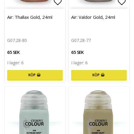
Lägg till i favoritlistan
Lägg 
Air: Thallax Gold, 24ml
Air: Valdor Gold, 24ml
G07.28-80
G07.28-77
65 SEK
65 SEK
I lager: 6
I lager: 6
KÖP
KÖP