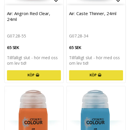
Lägg till i favoritlistan
Lägg 
Air: Angron Red Clear,
Air: Caste Thinner, 24ml
24ml
G07.28-55
G07.28-34
65 SEK
65 SEK
Tillfälligt slut - hör med oss
Tillfälligt slut - hör med oss
om lev tid!
om lev tid!
KÖP
KÖP