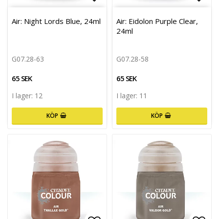
Lägg till i favoritlistan
Lägg 
Air: Night Lords Blue, 24ml
Air: Eidolon Purple Clear,
24ml
G07.28-63
G07.28-58
65 SEK
65 SEK
I lager: 12
I lager: 11
KÖP
KÖP