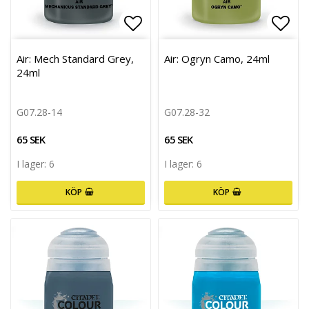
Lägg till i favoritlistan
Lägg 
Air: Mech Standard Grey,
Air: Ogryn Camo, 24ml
24ml
G07.28-14
G07.28-32
65 SEK
65 SEK
I lager: 6
I lager: 6
KÖP
KÖP