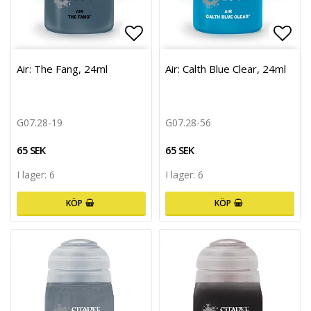
Lägg till i favoritlistan
Lägg 
Air: The Fang, 24ml
Air: Calth Blue Clear, 24ml
G07.28-19
G07.28-56
65 SEK
65 SEK
I lager: 6
I lager: 6
KÖP
KÖP