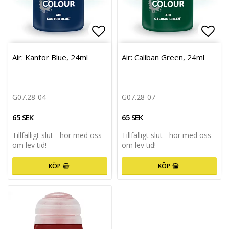
Lägg till i favoritlistan
Lägg 
Air: Kantor Blue, 24ml
Air: Caliban Green, 24ml
G07.28-04
G07.28-07
65 SEK
65 SEK
Tillfälligt slut - hör med oss
Tillfälligt slut - hör med oss
om lev tid!
om lev tid!
KÖP
KÖP