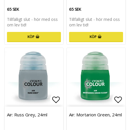
65 SEK
65 SEK
Tillfälligt slut - hör med oss
Tillfälligt slut - hör med oss
om lev tid!
om lev tid!
KÖP
KÖP
Lägg till i favoritlistan
Lägg 
Air: Russ Grey, 24ml
Air: Mortarion Green, 24ml