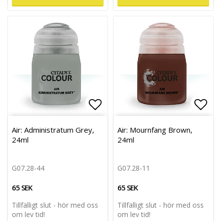
Lägg till i favoritlistan
Lägg 
Air: Administratum Grey,
Air: Mournfang Brown,
24ml
24ml
G07.28-44
G07.28-11
65 SEK
65 SEK
Tillfälligt slut - hör med oss
Tillfälligt slut - hör med oss
om lev tid!
om lev tid!