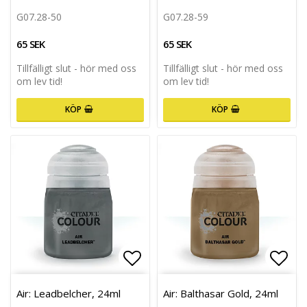
G07.28-50
G07.28-59
65 SEK
65 SEK
Tillfälligt slut - hör med oss
Tillfälligt slut - hör med oss
om lev tid!
om lev tid!
KÖP
KÖP
Lägg till i favoritlistan
Lägg 
Air: Leadbelcher, 24ml
Air: Balthasar Gold, 24ml