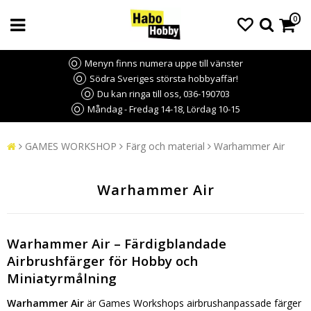
0
Menyn finns numera uppe till vänster
Södra Sveriges största hobbyaffär!
Du kan ringa till oss, 036-190703
Måndag - Fredag 14-18, Lördag 10-15
GAMES WORKSHOP
Färg och material
Warhammer Air
Warhammer Air
Warhammer Air – Färdigblandade
Airbrushfärger för Hobby och
Miniatyrmålning
Warhammer Air
är Games Workshops airbrushanpassade färger