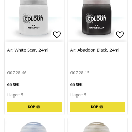
Lägg till i favoritlistan
Lägg 
Air: White Scar, 24ml
Air: Abaddon Black, 24ml
G07.28-46
G07.28-15
65 SEK
65 SEK
I lager: 5
I lager: 5
KÖP
KÖP