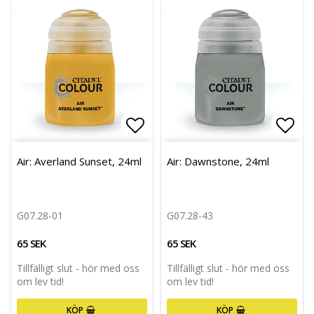
Lägg till i favoritlistan
Lägg 
Air: Averland Sunset, 24ml
Air: Dawnstone, 24ml
G07.28-01
G07.28-43
65 SEK
65 SEK
Tillfälligt slut - hör med oss
Tillfälligt slut - hör med oss
om lev tid!
om lev tid!
KÖP
KÖP