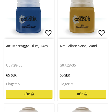
Lägg till i favoritlistan
Lägg 
Air: Macragge Blue, 24ml
Air: Tallarn Sand, 24ml
G07.28-05
G07.28-35
65 SEK
65 SEK
I lager: 5
I lager: 5
KÖP
KÖP