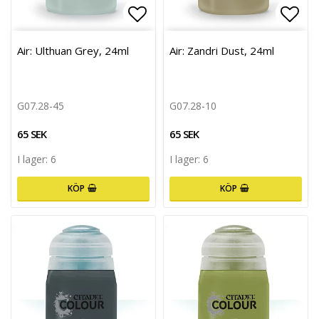
Lägg till i favoritlistan
Lägg 
Air: Ulthuan Grey, 24ml
Air: Zandri Dust, 24ml
G07.28-45
G07.28-10
65 SEK
65 SEK
I lager: 6
I lager: 6
KÖP
KÖP