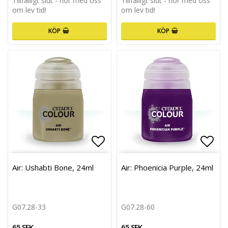
Tillfälligt slut - hör med oss
Tillfälligt slut - hör med oss
om lev tid!
om lev tid!
KÖP
KÖP
Lägg till i favoritlistan
Lägg 
Air: Ushabti Bone, 24ml
Air: Phoenicia Purple, 24ml
G07.28-33
G07.28-60
65 SEK
65 SEK