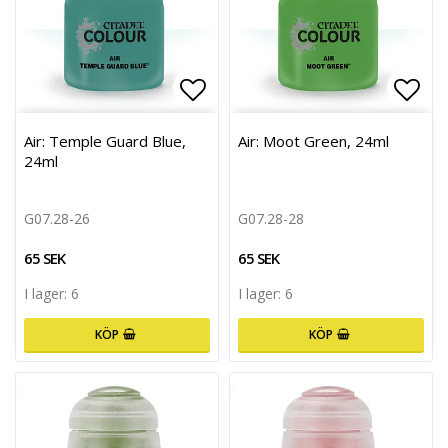
Lägg till i favoritlistan
Lägg 
Air: Temple Guard Blue,
Air: Moot Green, 24ml
24ml
G07.28-26
G07.28-28
65 SEK
65 SEK
I lager: 6
I lager: 6
KÖP
KÖP