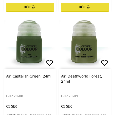
KÖP
KÖP
Lägg till i favoritlistan
Lägg 
Air: Castellan Green, 24ml
Air: Deathworld Forest,
24ml
G07.28-08
G07.28-09
65 SEK
65 SEK