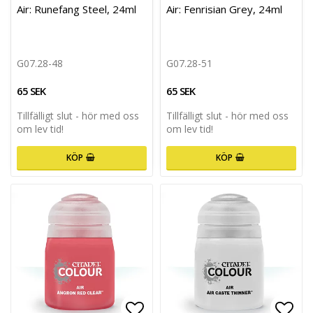
Lägg till i favoritlistan
Lägg 
Air: Runefang Steel, 24ml
Air: Fenrisian Grey, 24ml
G07.28-48
G07.28-51
65 SEK
65 SEK
Tillfälligt slut - hör med oss
Tillfälligt slut - hör med oss
om lev tid!
om lev tid!
KÖP
KÖP