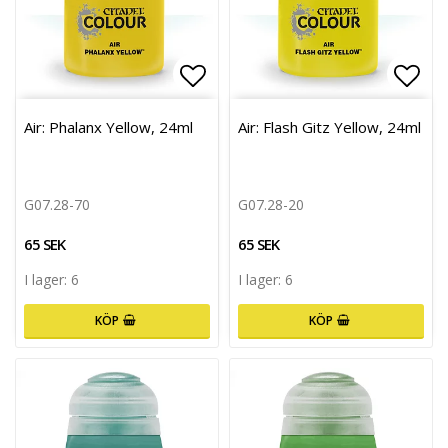
Lägg till i favoritlistan
Lägg 
Air: Phalanx Yellow, 24ml
Air: Flash Gitz Yellow, 24ml
G07.28-70
G07.28-20
65 SEK
65 SEK
I lager: 6
I lager: 6
KÖP
KÖP