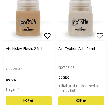
Lägg till i favoritlistan
Lägg 
Air: Kislev Flesh, 24ml
Air: Typhon Ash, 24ml
G07.28-68
G07.28-37
65 SEK
65 SEK
Tillfälligt slut - hör med oss
I lager: 4
om lev tid!
KÖP
KÖP