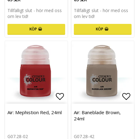
Tillfälligt slut - hör med oss
Tillfälligt slut - hör med oss
om lev tid!
om lev tid!
KÖP
KÖP
Lägg till i favoritlistan
Lägg 
Air: Mephistion Red, 24ml
Air: Baneblade Brown,
24ml
G07.28-02
G07.28-42