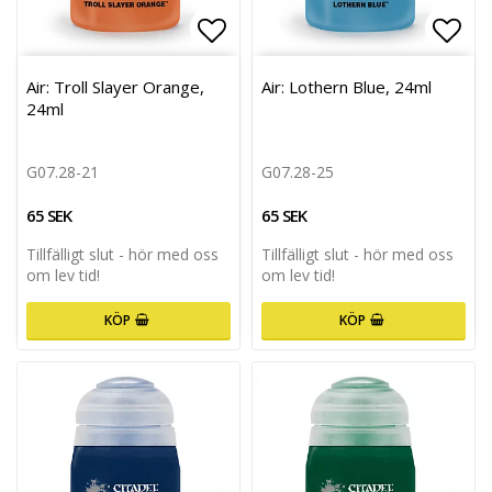
Lägg till i favoritlistan
Lägg 
Air: Troll Slayer Orange,
Air: Lothern Blue, 24ml
24ml
G07.28-21
G07.28-25
65 SEK
65 SEK
Tillfälligt slut - hör med oss
Tillfälligt slut - hör med oss
om lev tid!
om lev tid!
KÖP
KÖP