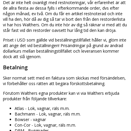
Det är inte helt ovanligt med restnoteringar, vår erfarenhet är att
de allra flesta av dessa fylls i efterkommande order, dvs efter
någon månad, ev två. Om du får en artikel restnoterad och inte
vill ha den, hör då av dig så tar vi bort den från den restorderlista
vi har hos Walthers. Om du inte hör av dig så räknar vi med att du
står fast vid din restorder oavsett hur lång tid den kan dröja.
Priset i USD som gällde vid beställningstillfället håller vi, glöm inte
att ange det vid beställningen! Prisändringar på grund av ändrad
dollarkurs mellan beställningstillfället och leveransen kommer
dock att slå igenom.
Betalning
Sker normat sett med en faktura som skickas med försändelsen,
vi förbehåller oss rätten att begära förskottsbetalning.
Förutom Walthers egna produkter kan vi via Walthers erbjuda
produkter från följande tillverkare:
Atlas - Lok, vagnar, räls m.m.
Bachmann - Lok, vagnar, räls m.m.
Bowser - vagnar
Con-Cor - Lok, vagnar, räls m.m.
DPM - Byggnader