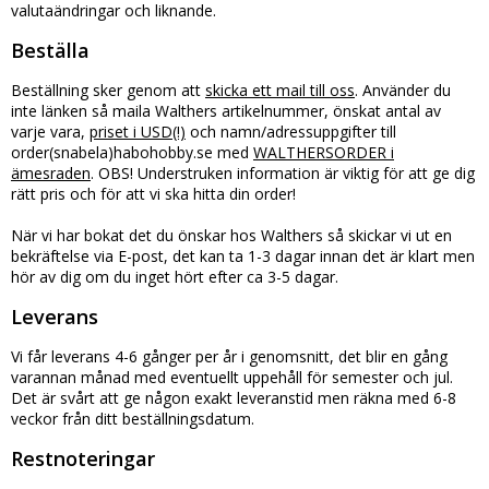
valutaändringar och liknande.
Beställa
Beställning sker genom att
skicka ett mail till oss
. Använder du
inte länken så maila Walthers artikelnummer, önskat antal av
varje vara,
priset i USD(!)
och namn/adressuppgifter till
order(snabela)habohobby.se med
WALTHERSORDER i
ämesraden
. OBS! Understruken information är viktig för att ge dig
rätt pris och för att vi ska hitta din order!
När vi har bokat det du önskar hos Walthers så skickar vi ut en
bekräftelse via E-post, det kan ta 1-3 dagar innan det är klart men
hör av dig om du inget hört efter ca 3-5 dagar.
Leverans
Vi får leverans 4-6 gånger per år i genomsnitt, det blir en gång
varannan månad med eventuellt uppehåll för semester och jul.
Det är svårt att ge någon exakt leveranstid men räkna med 6-8
veckor från ditt beställningsdatum.
Restnoteringar