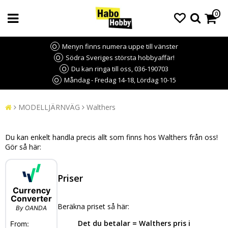
0
Menyn finns numera uppe till vänster
Södra Sveriges största hobbyaffär!
Du kan ringa till oss, 036-190703
Måndag - Fredag 14-18, Lördag 10-15
MODELLJÄRNVÄG
Walthers
Du kan enkelt handla precis allt som finns hos Walthers från oss!
Gör så här:
Priser
Beräkna priset så här:
Det du betalar = Walthers pris i