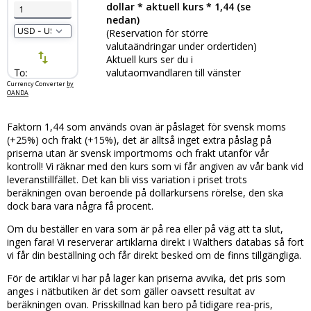
dollar * aktuell kurs * 1,44 (se
nedan)
(Reservation för större
valutaändringar under ordertiden)
Aktuell kurs ser du i
valutaomvandlaren till vänster
Currency Converter
by
OANDA
Faktorn 1,44 som används ovan är påslaget för svensk moms
(+25%) och frakt (+15%), det är alltså inget extra påslag på
priserna utan är svensk importmoms och frakt utanför vår
kontroll! Vi räknar med den kurs som vi får angiven av vår bank vid
leveranstillfället. Det kan bli viss variation i priset trots
beräkningen ovan beroende på dollarkursens rörelse, den ska
dock bara vara några få procent.
Om du beställer en vara som är på rea eller på väg att ta slut,
ingen fara! Vi reserverar artiklarna direkt i Walthers databas så fort
vi får din beställning och får direkt besked om de finns tillgängliga.
För de artiklar vi har på lager kan priserna avvika, det pris som
anges i nätbutiken är det som gäller oavsett resultat av
beräkningen ovan. Prisskillnad kan bero på tidigare rea-pris,