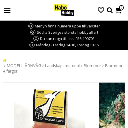
0
Menyn finns numera uppe till vänster
Södra Sveriges största hobbyaffär!
Du kan ringa till oss, 036-190703
Måndag - Fredag 14-18, Lördag 10-15
MODELLJÄRNVÄG
Landskapsmaterial
Blommor
Blommor,
4 färger