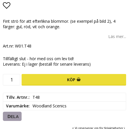
Lägg till i favoritlistan
Fint strö för att efterlikna blommor. (se exempel på bild 2), 4
färger: gul, röd, vit och orange.
Läs mer...
Art.nr: W01.T48
Tillfälligt slut - hör med oss om lev tid!
Leverans:
Ej i lager (beställ för senare leverans)
KÖP
Tillv. Artnr.
T48
Varumärke
Woodland Scenics
DELA
< Vi reserverar oss för felaktigheter i