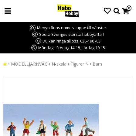
0
Menyn finns numera uppe till vänster
Södra Sveriges största hobbyaffär!
Du kan ringa till oss, 036-190703
Måndag - Fredag 14-18, Lördag 10-15
MODELLJÄRNVÄG
N-skala
Figurer N
Barn