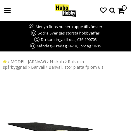
0
Menyn finns numera uppe till vänster
Södra Sveriges största hobbyaffär!
Du kan ringa till oss, 036-190703
Måndag - Fredag 14-18, Lördag 10-15
MODELLJÄRNVÄG
N-skala
Räls och
spårbyggnad
Banvall
Banvall, stor platta fp om 6 s