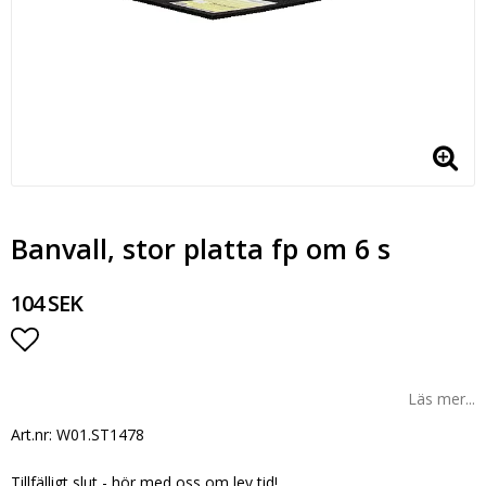
Banvall, stor platta fp om 6 s
104 SEK
Lägg till i favoritlistan
Läs mer...
Art.nr: W01.ST1478
Tillfälligt slut - hör med oss om lev tid!