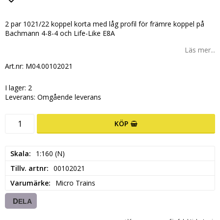
Lägg till i favoritlistan
2 par 1021/22 koppel korta med låg profil för främre koppel på
Bachmann 4-8-4 och Life-Like E8A
Läs mer...
Art.nr: M04.00102021
I lager: 2
Leverans:
Omgående leverans
KÖP
Skala
1:160 (N)
Tillv. artnr
00102021
Varumärke
Micro Trains
DELA