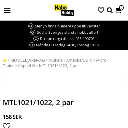
0
Menyn finns numera uppe till vänster
Södra Sveriges största hobbyaffär!
Du kan ringa till oss, 036-190703
Måndag - Fredag 14-18, Lördag 10-15
MODELLJÄRNVÄG
N-skala
Amerika/US N
Micro-
Trains
Koppel N
MTL1021/1022, 2 par
MTL1021/1022, 2 par
158 SEK